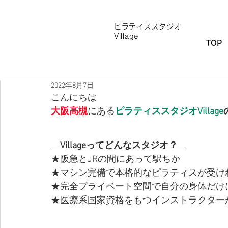
Village
ピラティススタジオ
Village
TOP
2022年8月7日
こんにちは
大阪高槻
にある
ピラティススタジオVillage
　Villageってどんなスタジオ？　
★阪急とJRの間にあって駅ちか
★マシン完備で本格的なピラティスが受け
★完全プライベート空間で自分の身体だけ
★医療系国家資格をもつインストラクター